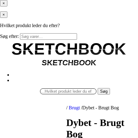
×
×
Hvilket produkt leder du efter?
Søg efter:
SKETCHBOOK
SKETCHBOOK
SKETCHBOOK
SKETCHBOOK
Søg
/
Brugt
/
Dybet - Brugt Bog
Dybet - Brugt
Bog