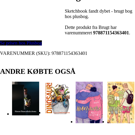
Sketchbook fandt dybet - brugt bog
hos plusbog.
Dette produkt fra Brugt har
varenummeret
978871154363401
.
Se prisen hos Plusbog
VARENUMMER (SKU):
978871154363401
ANDRE KØBTE OGSÅ