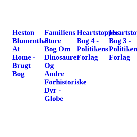
Heston
Familiens
Heartstopper
Heartst
Blumenthal
Store
Bog 4 -
Bog 3 -
At
Bog Om
Politikens
Politike
Home -
Dinosaurer
Forlag
Forlag
Brugt
Og
Bog
Andre
Forhistoriske
Dyr -
Globe