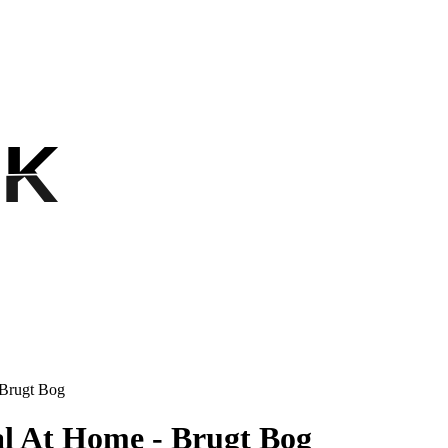
OK
OK
 Brugt Bog
l At Home - Brugt Bog