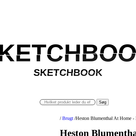
KETCHBO
KETCHBO
SKETCHBOOK
SKETCHBOOK
Søg
/
Brugt
/
Heston Blumenthal At Home -
Heston Blumentha