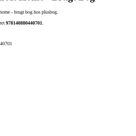
home - brugt bog hos plusbog.
ret
978140880440701
.
440701