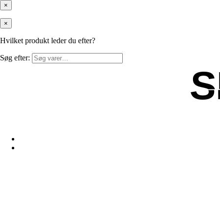
×
×
Hvilket produkt leder du efter?
Søg efter:
S
S