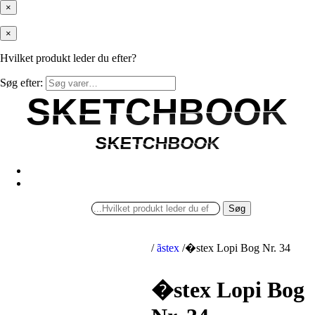
×
×
Hvilket produkt leder du efter?
Søg efter:
SKETCHBOOK
SKETCHBOOK
SKETCHBOOK
SKETCHBOOK
Søg
/
ãstex
/
�stex Lopi Bog Nr. 34
�stex Lopi Bog