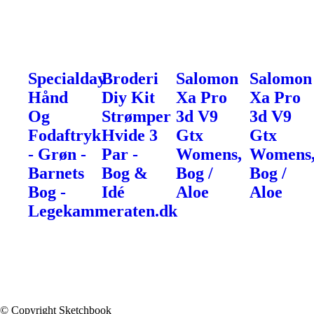
Specialday
Broderi
Salomon
Salomon
Hånd
Diy Kit
Xa Pro
Xa Pro
Og
Strømper
3d V9
3d V9
Fodaftryk
Hvide 3
Gtx
Gtx
- Grøn -
Par -
Womens,
Womens
Barnets
Bog &
Bog /
Bog /
Bog -
Idé
Aloe
Aloe
Legekammeraten.dk
© Copyright Sketchbook