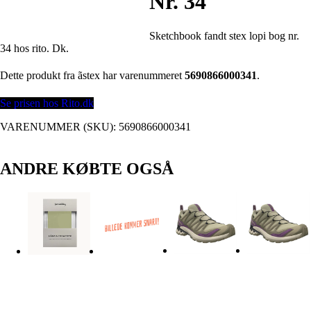
Nr. 34
Sketchbook fandt stex lopi bog nr.
34 hos rito. Dk.
Dette produkt fra ãstex har varenummeret
5690866000341
.
Se prisen hos Rito.dk
VARENUMMER (SKU):
5690866000341
ANDRE KØBTE OGSÅ