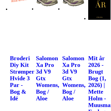
Broderi
Salomon
Salomon
Mit år
Diy Kit
Xa Pro
Xa Pro
2026 -
Strømper
3d V9
3d V9
Brugt
Hvide 3
Gtx
Gtx
Bog (1,
Par -
Womens,
Womens,
2026) |
Bog &
Bog /
Bog /
Mette
Idé
Aloe
Aloe
Holm -
Muusma