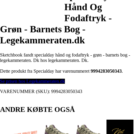
Hånd Og
Fodaftryk -
Grøn - Barnets Bog -
Legekammeraten.dk
Sketchbook fandt specialday hånd og fodaftryk - grøn - barnets bog -
legekammeraten. Dk hos legekammeraten. Dk.
Dette produkt fra Specialday har varenummeret
9994283050343
.
Se prisen hos Legekammeraten.dk
VARENUMMER (SKU):
9994283050343
ANDRE KØBTE OGSÅ