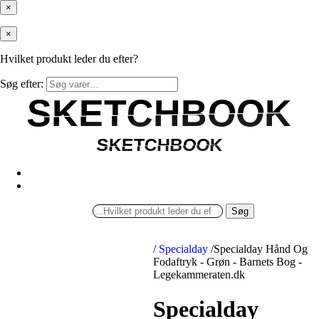
×
×
Hvilket produkt leder du efter?
Søg efter:
SKETCHBOOK
SKETCHBOOK
SKETCHBOOK
SKETCHBOOK
Søg
/
Specialday
/
Specialday Hånd Og
Fodaftryk - Grøn - Barnets Bog -
Legekammeraten.dk
Specialday