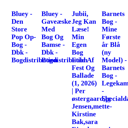
Bluey -
Bluey -
Jubii,
Barnets
Den
Gaveæske
Jeg Kan
Bog -
Store
Med
Læse!
Mine
Pop Op-
Bog Og
Min
Første
Bog -
Bamse -
Egen
år Blå
Dbk -
Dbk -
Bog
(ny
Bogdistribution
Bogdistribution
Fuld Af
Model) -
Fest Og
Barnets
Ballade
Bog -
(1, 2026)
Legekam
| Per
-
østergaard,lg
Speciald
Jensen,mette-
Kirstine
Bak,sara