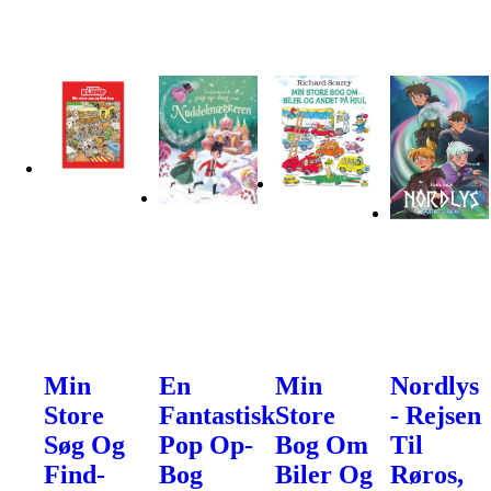
Min
En
Min
Nordlys
Store
Fantastisk
Store
- Rejsen
Søg Og
Pop Op-
Bog Om
Til
Find-
Bog
Biler Og
Røros,