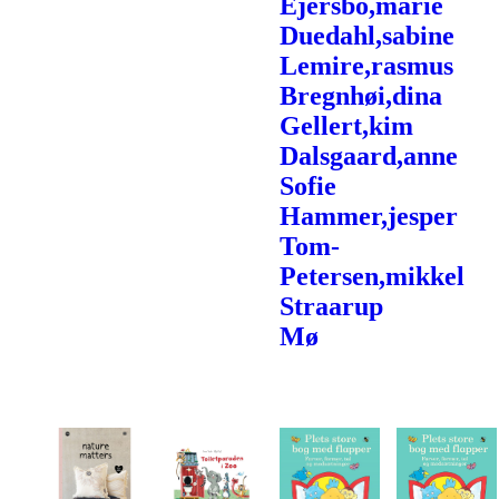
Ejersbo,marie
Duedahl,sabine
Lemire,rasmus
Bregnhøi,dina
Gellert,kim
Dalsgaard,anne
Sofie
Hammer,jesper
Tom-
Petersen,mikkel
Straarup
Mø