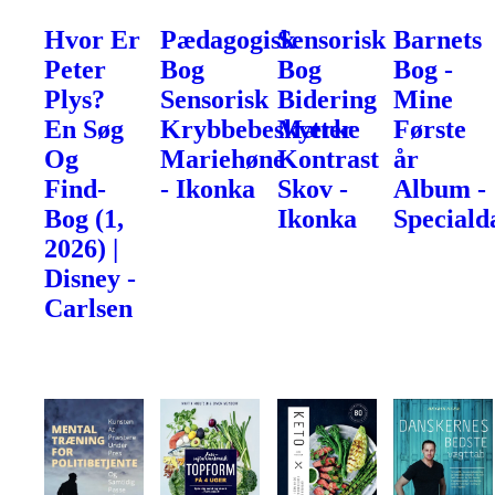
Hvor Er
Pædagogisk
Sensorisk
Barnets
Peter
Bog
Bog
Bog -
Plys?
Sensorisk
Bidering
Mine
En Søg
Krybbebeskytter
Mærke
Første
Og
Mariehøne
Kontrast
år
Find-
- Ikonka
Skov -
Album -
Bog (1,
Ikonka
Speciald
2026) |
Disney -
Carlsen