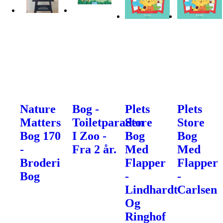
Nature
Bog -
Plets
Plets
Matters
Toiletparaden
Store
Store
Bog 170
I Zoo -
Bog
Bog
-
Fra 2 år.
Med
Med
Broderi
Flapper
Flapper
Bog
-
-
Lindhardt
Carlsen
Og
Ringhof