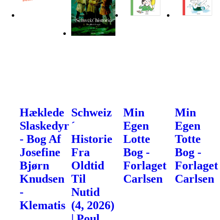
Hæklede
Schweiz
Min
Min
Slaskedyr
´
Egen
Egen
- Bog Af
Historie
Lotte
Totte
Josefine
Fra
Bog -
Bog -
Bjørn
Oldtid
Forlaget
Forlaget
Knudsen
Til
Carlsen
Carlsen
-
Nutid
Klematis
(4, 2026)
| Poul