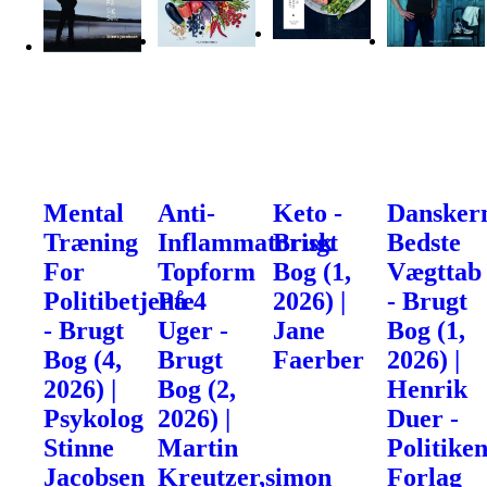
Mental
Anti-
Keto -
Dansker
Træning
Inflammatorisk
Brugt
Bedste
For
Topform
Bog (1,
Vægttab
Politibetjente
På 4
2026) |
- Brugt
- Brugt
Uger -
Jane
Bog (1,
Bog (4,
Brugt
Faerber
2026) |
2026) |
Bog (2,
Henrik
Psykolog
2026) |
Duer -
Stinne
Martin
Politike
Jacobsen
Kreutzer,simon
Forlag