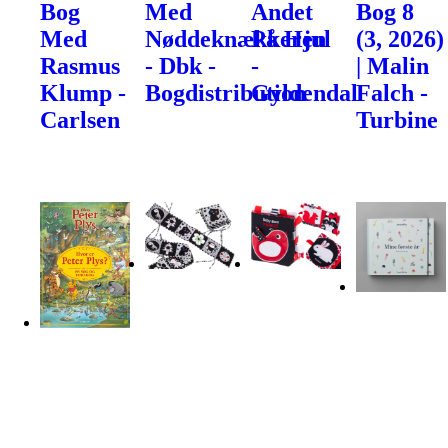
Bog
Med
Andet
Bog 8
Med
Nøddeknækkeren
På Hjul
(3, 2026)
Rasmus
- Dbk -
-
| Malin
Klump -
Bogdistribution
Gyldendal
Falch -
Carlsen
Turbine