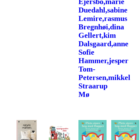
Ejersbo,marie
Duedahl,sabine
Lemire,rasmus
Bregnhøi,dina
Gellert,kim
Dalsgaard,anne
Sofie
Hammer,jesper
Tom-
Petersen,mikkel
Straarup
Mø