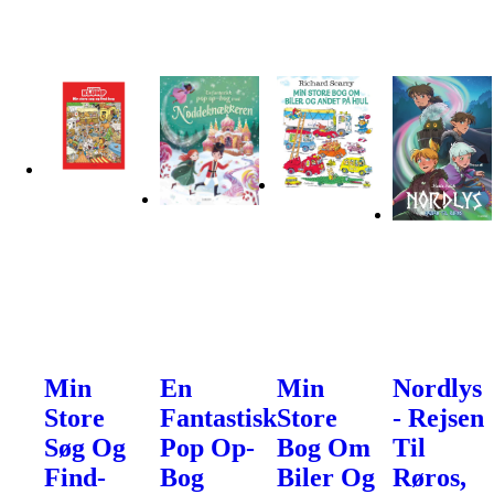
Min
En
Min
Nordlys
Store
Fantastisk
Store
- Rejsen
Søg Og
Pop Op-
Bog Om
Til
Find-
Bog
Biler Og
Røros,