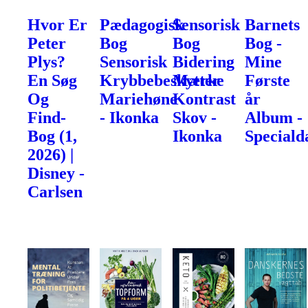
Hvor Er
Pædagogisk
Sensorisk
Barnets
Peter
Bog
Bog
Bog -
Plys?
Sensorisk
Bidering
Mine
En Søg
Krybbebeskytter
Mærke
Første
Og
Mariehøne
Kontrast
år
Find-
- Ikonka
Skov -
Album -
Bog (1,
Ikonka
Speciald
2026) |
Disney -
Carlsen