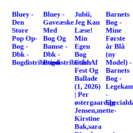
Bluey -
Bluey -
Jubii,
Barnets
Den
Gaveæske
Jeg Kan
Bog -
Store
Med
Læse!
Mine
Pop Op-
Bog Og
Min
Første
Bog -
Bamse -
Egen
år Blå
Dbk -
Dbk -
Bog
(ny
Bogdistribution
Bogdistribution
Fuld Af
Model) -
Fest Og
Barnets
Ballade
Bog -
(1, 2026)
Legekam
| Per
-
østergaard,lg
Speciald
Jensen,mette-
Kirstine
Bak,sara