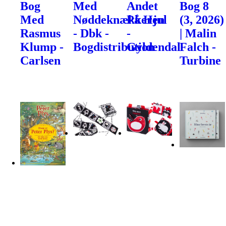
Bog
Med
Andet
Bog 8
Med
Nøddeknækkeren
På Hjul
(3, 2026)
Rasmus
- Dbk -
-
| Malin
Klump -
Bogdistribution
Gyldendal
Falch -
Carlsen
Turbine