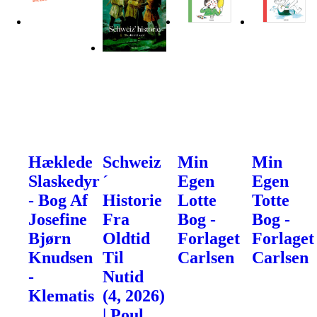
Hæklede
Schweiz
Min
Min
Slaskedyr
´
Egen
Egen
- Bog Af
Historie
Lotte
Totte
Josefine
Fra
Bog -
Bog -
Bjørn
Oldtid
Forlaget
Forlaget
Knudsen
Til
Carlsen
Carlsen
-
Nutid
Klematis
(4, 2026)
| Poul