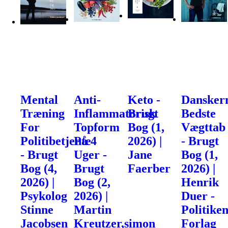
Mental
Anti-
Keto -
Dansker
Træning
Inflammatorisk
Brugt
Bedste
For
Topform
Bog (1,
Vægttab
Politibetjente
På 4
2026) |
- Brugt
- Brugt
Uger -
Jane
Bog (1,
Bog (4,
Brugt
Faerber
2026) |
2026) |
Bog (2,
Henrik
Psykolog
2026) |
Duer -
Stinne
Martin
Politike
Jacobsen
Kreutzer,simon
Forlag