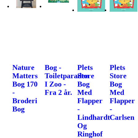
Nature
Bog -
Plets
Plets
Matters
Toiletparaden
Store
Store
Bog 170
I Zoo -
Bog
Bog
-
Fra 2 år.
Med
Med
Broderi
Flapper
Flapper
Bog
-
-
Lindhardt
Carlsen
Og
Ringhof