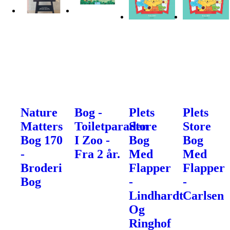
Nature
Bog -
Plets
Plets
Matters
Toiletparaden
Store
Store
Bog 170
I Zoo -
Bog
Bog
-
Fra 2 år.
Med
Med
Broderi
Flapper
Flapper
Bog
-
-
Lindhardt
Carlsen
Og
Ringhof