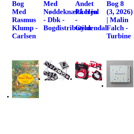
Bog
Med
Andet
Bog 8
Med
Nøddeknækkeren
På Hjul
(3, 2026)
Rasmus
- Dbk -
-
| Malin
Klump -
Bogdistribution
Gyldendal
Falch -
Carlsen
Turbine