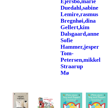
Ejersbo,marie
Duedahl,sabine
Lemire,rasmus
Bregnhøi,dina
Gellert,kim
Dalsgaard,anne
Sofie
Hammer,jesper
Tom-
Petersen,mikkel
Straarup
Mø