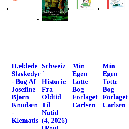
Hæklede
Schweiz
Min
Min
Slaskedyr
´
Egen
Egen
- Bog Af
Historie
Lotte
Totte
Josefine
Fra
Bog -
Bog -
Bjørn
Oldtid
Forlaget
Forlaget
Knudsen
Til
Carlsen
Carlsen
-
Nutid
Klematis
(4, 2026)
| Poul