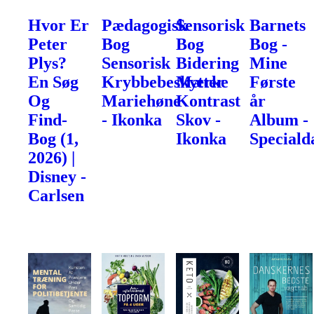
Hvor Er
Pædagogisk
Sensorisk
Barnets
Peter
Bog
Bog
Bog -
Plys?
Sensorisk
Bidering
Mine
En Søg
Krybbebeskytter
Mærke
Første
Og
Mariehøne
Kontrast
år
Find-
- Ikonka
Skov -
Album -
Bog (1,
Ikonka
Speciald
2026) |
Disney -
Carlsen