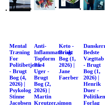
Mental
Anti-
Keto -
Dansker
Træning
Inflammatorisk
Brugt
Bedste
For
Topform
Bog (1,
Vægttab
Politibetjente
På 4
2026) |
- Brugt
- Brugt
Uger -
Jane
Bog (1,
Bog (4,
Brugt
Faerber
2026) |
2026) |
Bog (2,
Henrik
Psykolog
2026) |
Duer -
Stinne
Martin
Politike
Jacobsen
Kreutzer,simon
Forlag