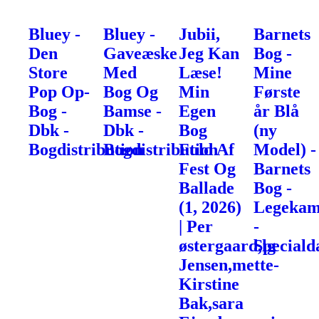
Bluey -
Bluey -
Jubii,
Barnets
Den
Gaveæske
Jeg Kan
Bog -
Store
Med
Læse!
Mine
Pop Op-
Bog Og
Min
Første
Bog -
Bamse -
Egen
år Blå
Dbk -
Dbk -
Bog
(ny
Bogdistribution
Bogdistribution
Fuld Af
Model) -
Fest Og
Barnets
Ballade
Bog -
(1, 2026)
Legekam
| Per
-
østergaard,lg
Speciald
Jensen,mette-
Kirstine
Bak,sara