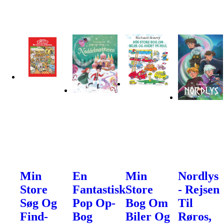
Min
En
Min
Nordlys
Store
Fantastisk
Store
- Rejsen
Søg Og
Pop Op-
Bog Om
Til
Find-
Bog
Biler Og
Røros,