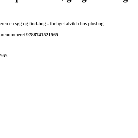
eren en søg og find-bog - forlaget alvilda hos plusbog.
 varenummeret
9788741521565
.
1565