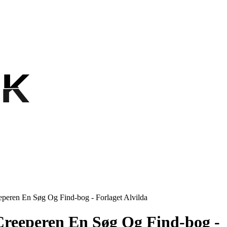
OK
OK
eperen En Søg Og Find-bog - Forlaget Alvilda
Creeperen En Søg Og Find-bog -