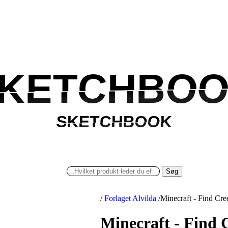
KETCHBO
KETCHBO
SKETCHBOOK
SKETCHBOOK
Søg
/
Forlaget Alvilda
/
Minecraft - Find Cre
Minecraft - Find 