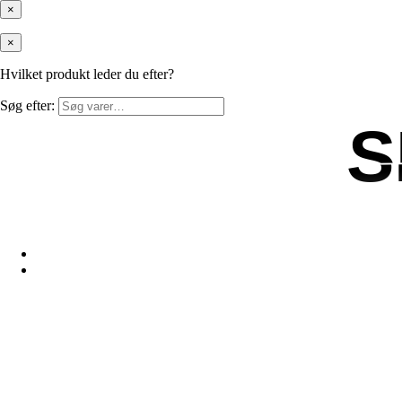
×
×
Hvilket produkt leder du efter?
Søg efter:
S
S