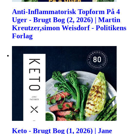
Anti-Inflammatorisk Topform På 4
Uger - Brugt Bog (2, 2026) | Martin
Kreutzer,simon Weisdorf - Politikens
Forlag
Keto - Brugt Bog (1, 2026) | Jane